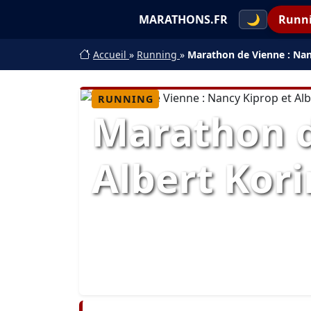
MARATHONS.FR
🌙
Runn
Accueil
»
Running
»
Marathon de Vienne : Nan
RUNNING
Marathon d
Albert Kor