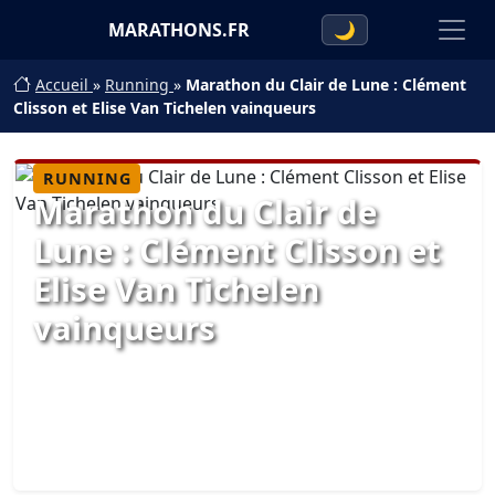
MARATHONS.FR
🌙
Accueil
»
Running
»
Marathon du Clair de Lune : Clément
Clisson et Elise Van Tichelen vainqueurs
RUNNING
Marathon du Clair de
Lune : Clément Clisson et
Elise Van Tichelen
vainqueurs