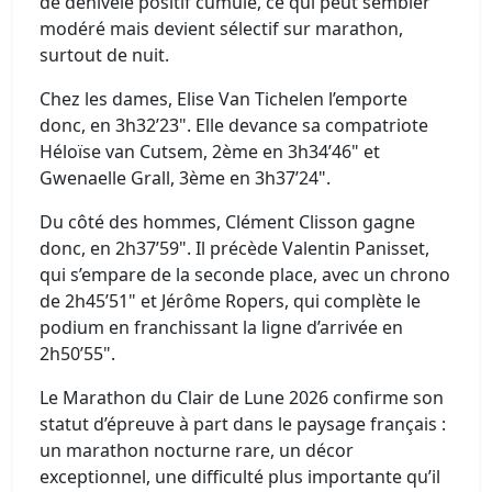
de dénivelé positif cumulé, ce qui peut sembler
modéré mais devient sélectif sur marathon,
surtout de nuit.
Chez les dames, Elise Van Tichelen l’emporte
donc, en 3h32’23". Elle devance sa compatriote
Héloïse van Cutsem, 2ème en 3h34’46" et
Gwenaelle Grall, 3ème en 3h37’24".
Du côté des hommes, Clément Clisson gagne
donc, en 2h37’59". Il précède Valentin Panisset,
qui s’empare de la seconde place, avec un chrono
de 2h45’51" et Jérôme Ropers, qui complète le
podium en franchissant la ligne d’arrivée en
2h50’55".
Le Marathon du Clair de Lune 2026 confirme son
statut d’épreuve à part dans le paysage français :
un marathon nocturne rare, un décor
exceptionnel, une difficulté plus importante qu’il