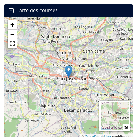
Carte des courses
+
Connexion
S’inscrire
mot de passe oublié ?
−
©
OpenStreetMap
contributors