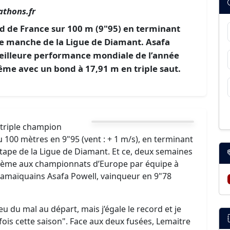
thons.fr
rd de France sur 100 m (9"95) en terminant
 manche de la Ligue de Diamant. Asafa
 meilleure performance mondiale de l’année
ême avec un bond à 17,91 m en triple saut.
 triple champion
 100 mètres en 9"95 (vent : + 1 m/s), en terminant
ape de la Ligue de Diamant. Et ce, deux semaines
tième aux championnats d’Europe par équipe à
 Jamaïquains Asafa Powell, vainqueur en 9"78
 eu du mal au départ, mais j’égale le record et je
 fois cette saison". Face aux deux fusées, Lemaitre