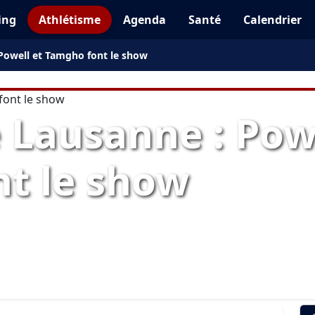
ing
Athlétisme
Agenda
Santé
Calendrier
Powell et Tamgho font le show
 Lausanne : Powe
t le show