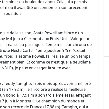
 terminer en boulet de canon. Cela lui a permis
kholm où il avait ôté un centième à son précédent
il-sous-Bois.
ale de la saison, Asafa Powell améliore d’un
ay le 4 juin à Clermont aux Etats-Unis. Vainqueur
es, il réalise au passage le 4ème meilleur chrono de
riote Nesta Carter, 4ème jeudi en 9"99. "C’était
 froid, a estimé Powell. J’ai réalisé un bon temps.
t vraiment bien. Et comme ce n’est que la deuxième
 NDLR), je peux envisager la suite avec
e : Teddy Tamgho. Trois mois après avoir amélioré
(en 17,92 m), le Tricolore a réalisé la meilleure
un bond à 17,91 m à son troisième essai, effaçant
e 7 juin à Montreuil. Le champion du monde et
de son record de France (17,98 m). Tamgho, qui a