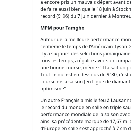
a encore pris un mauvais départ avant de
de faire aussi bien que le 18 juin à Stoc
record (9"96) du 7 juin dernier à Montreu
MPM pour Tamgho
Auteur de la meilleure performance mondi
centième le temps de l’Américain Tyson G
il y a six jours des sélections jamaïquain
tous les temps, à égalité avec son compat
une bonne course, même s’il faisait un peu
Tout ce qui est en dessous de 9"80, c’es
course de la saison (en Ligue de diamant,
optimisme".
Un autre Français a mis le feu à Lausann
le record du monde en salle en triple saut 
performance mondiale de la saison avec 
ainsi sa précédente marque de 17,67 m l
d’Europe en salle s’est approché à 7 cm 