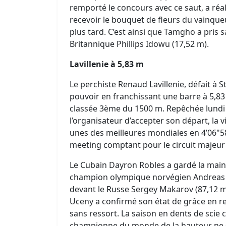
remporté le concours avec ce saut, a réal
recevoir le bouquet de fleurs du vainqueu
plus tard. C’est ainsi que Tamgho a pris 
Britannique Phillips Idowu (17,52 m).
Lavillenie à 5,83 m
Le perchiste Renaud Lavillenie, défait à 
pouvoir en franchissant une barre à 5,83
classée 3ème du 1500 m. Repêchée lundi p
l’organisateur d’accepter son départ, l
unes des meilleures mondiales en 4’06"58
meeting comptant pour le circuit majeur 
Le Cubain Dayron Robles a gardé la main s
champion olympique norvégien Andreas T
devant le Russe Sergey Makarov (87,12 
Uceny a confirmé son état de grâce en 
sans ressort. La saison en dents de scie 
championne du monde de la hauteur ne su