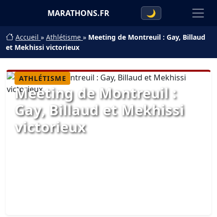
MARATHONS.FR
🌙
Accueil
»
Athlétisme
»
Meeting de Montreuil : Gay, Billaud
et Mekhissi victorieux
ATHLÉTISME
Meeting de Montreuil :
Gay, Billaud et Mekhissi
victorieux