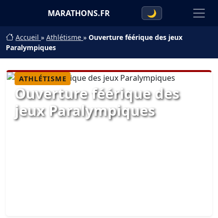
MARATHONS.FR
🌙
Accueil
»
Athlétisme
»
Ouverture féérique des jeux
Paralympiques
ATHLÉTISME
Ouverture féérique des
jeux Paralympiques