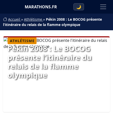
MARATHONS.FR
🌙
Accueil
»
Athlétisme
»
Pékin 2008 : Le BOCOG présente
l’itinéraire du relais de la flamme olympique
ATHLÉTISME
Pékin 2008 : Le BOCOG
présente l’itinéraire du
relais de la flamme
olympique