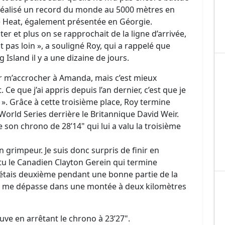
 réalisé un record du monde au 5000 mètres en
e Heat, également présentée en Géorgie.
ter et plus on se rapprochait de la ligne d’arrivée,
it pas loin », a souligné Roy, qui a rappelé que
Island il y a une dizaine de jours.
our m’accrocher à Amanda, mais c’est mieux
. Ce que j’ai appris depuis l’an dernier, c’est que je
. Grâce à cette troisième place, Roy termine
orld Series derrière le Britannique David Weir.
e son chrono de 28’14" qui lui a valu la troisième
n grimpeur. Je suis donc surpris de finir en
attu le Canadien Clayton Gerein qui termine
J’étais deuxième pendant une bonne partie de la
ji me dépasse dans une montée à deux kilomètres
uve en arrêtant le chrono à 23’27".