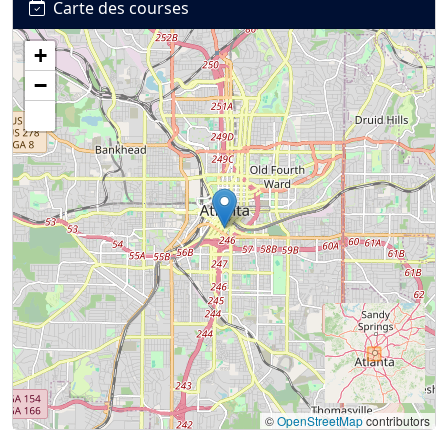
Carte des courses
+
Connexion
S’inscrire
mot de passe oublié ?
−
©
OpenStreetMap
contributors