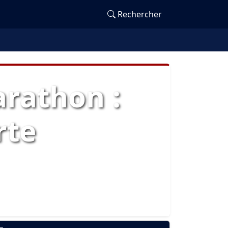
Rechercher
arathon :
rte