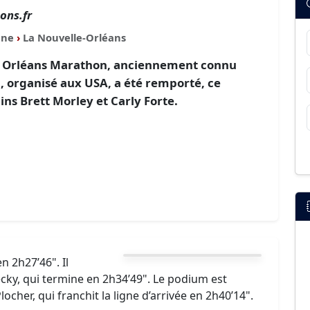
ons.fr
ane
›
La Nouvelle-Orléans
ew Orléans Marathon, anciennement connu
 organisé aux USA, a été remporté, ce
ins Brett Morley et Carly Forte.
n 2h27’46". Il
ky, qui termine en 2h34’49". Le podium est
cher, qui franchit la ligne d’arrivée en 2h40’14".