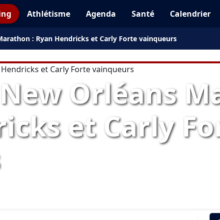
ing
Athlétisme
Agenda
Santé
Calendrier
Marathon : Ryan Hendricks et Carly Forte vainqueurs
l New Orléans M
icks et Carly Fo
s