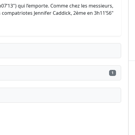
3h07’13") qui l’emporte. Comme chez les messieurs,
 compatriotes Jennifer Caddick, 2ème en 3h11’56"
1