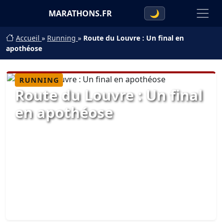
MARATHONS.FR
🌙
Accueil
»
Running
»
Route du Louvre : Un final en
apothéose
RUNNING
Route du Louvre : Un final
en apothéose