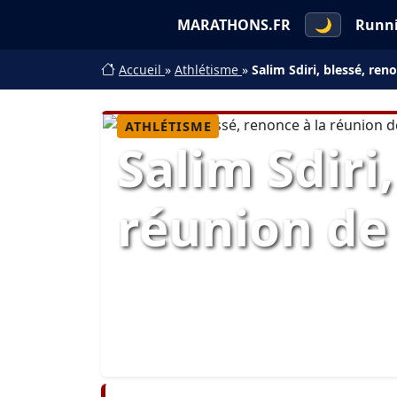
MARATHONS.FR
🌙
Runn
Accueil
»
Athlétisme
»
Salim Sdiri, blessé, re
ATHLÉTISME
Salim Sdiri
réunion d