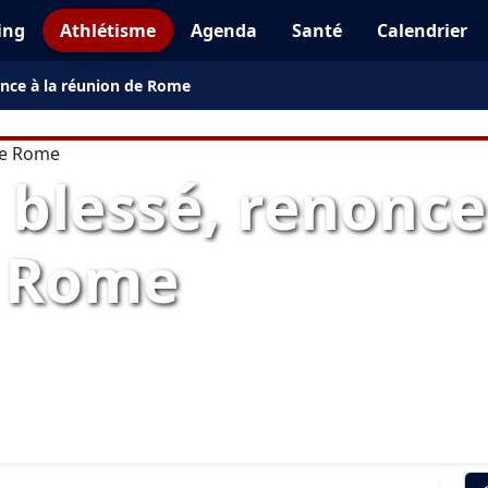
ing
Athlétisme
Agenda
Santé
Calendrier
nonce à la réunion de Rome
, blessé, renonce
e Rome