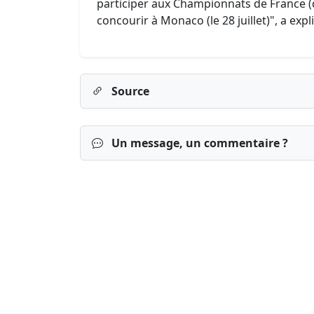
participer aux Championnats de France (d
concourir à Monaco (le 28 juillet)", a expl
Source
Un message, un commentaire ?
Connexion
S’inscrire
mot de passe o