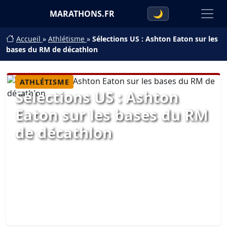
MARATHONS.FR
🌙
Accueil
»
Athlétisme
»
Sélections US : Ashton Eaton sur les
bases du RM de décathlon
ATHLÉTISME
Sélections US : Ashton
Eaton sur les bases du RM
de décathlon