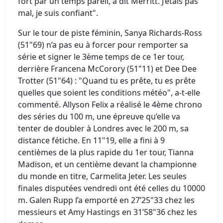
fort par un temps pareil, a dit Merritt. J’étais pas
mal, je suis confiant".
Sur le tour de piste féminin, Sanya Richards-Ross
(51"69) n’a pas eu à forcer pour remporter sa
série et signer le 3ème temps de ce 1er tour,
derrière Francena McCorory (51"11) et Dee Dee
Trotter (51"64) : "Quand tu es prête, tu es prête
quelles que soient les conditions météo", a-t-elle
commenté. Allyson Felix a réalisé le 4ème chrono
des séries du 100 m, une épreuve qu’elle va
tenter de doubler à Londres avec le 200 m, sa
distance fétiche. En 11"19, elle a fini à 9
centièmes de la plus rapide du 1er tour, Tianna
Madison, et un centième devant la championne
du monde en titre, Carmelita Jeter. Les seules
finales disputées vendredi ont été celles du 10000
m. Galen Rupp l’a emporté en 27’25"33 chez les
messieurs et Amy Hastings en 31’58"36 chez les