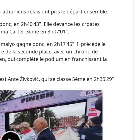
thoniens relais ont pris le départ ensemble.
donc, en 2h40’43". Elle devance les croates
mma Carter, 3ème en 3h07’01".
aiyo gagne donc, en 2h17’45". Il précède le
e de la seconde place, avec un chrono de
nen, qui complète le podium en franchissant la
e est Ante Živković, qui se classe 5ème en 2h35’29"