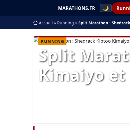
MARATHONS.FR
🌙
Runn
Accueil
»
Running
»
Split Marathon : Shedrac
RUNNING
Split Mara
Kimaiyo et