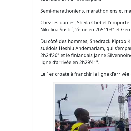
Semi-marathoniens, marathoniens et mara
Chez les dames, Sheila Chebet l’emporte 
Nikolina Šustić, 2ème en 2h51’03" et Ge
Du côté des hommes, Shedrack Kiptoo Kim
suédois Heshlu Andemariam, qui s’empar
2h24’26" et le finlandais Janne Silvennoi
ligne d’arrivée en 2h29’41".
Le 1er croate à franchir la ligne d’arrivé