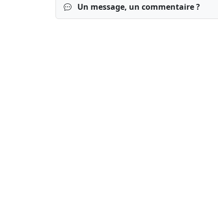
Un message, un commentaire ?
Connexion
S’inscrire
mot de passe o