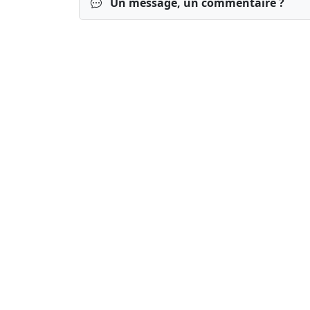
Un message, un commentaire ?
Connexion
S’inscrire
mot de passe o