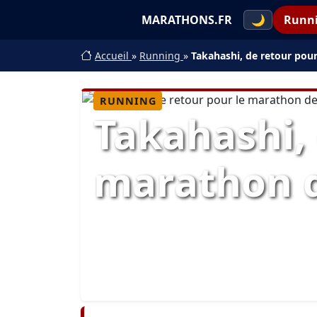
MARATHONS.FR
🌙
Runn
Accueil
»
Running
»
Takahashi, de retour pou
RUNNING
Takahashi, 
marathon 