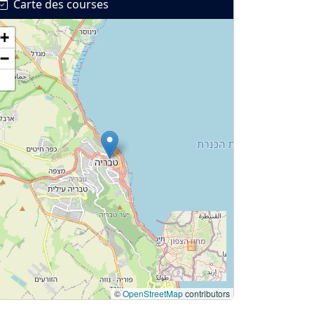
Carte des courses
+
−
©
OpenStreetMap
contributors