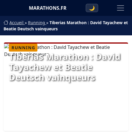
MARATHONS.FR
🌙
Accueil
»
Running
»
Tiberias Marathon : David Tayachew et
Beatie Deutsch vainqueurs
RUNNING
Tiberias Marathon : David
Tayachew et Beatie
Deutsch vainqueurs