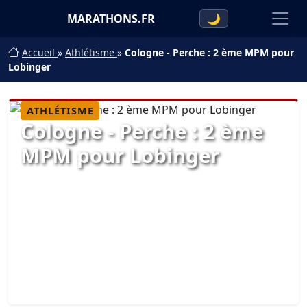
MARATHONS.FR
🌙
Accueil
»
Athlétisme
»
Cologne - Perche : 2 ème MPM pour
Lobinger
ATHLÉTISME
Cologne - Perche : 2 ème
MPM pour Lobinger