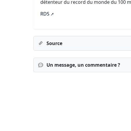
détenteur du record du monde du 100 m av
RDS
Source
Un message, un commentaire ?
Connexion
S’inscrire
mot de passe o