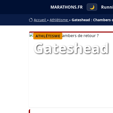
MARATHONS.FR
🌙
Runn
Accueil
»
Athlétisme
»
Gateshead : Chambers d
ATHLÉTISME
Gateshead 