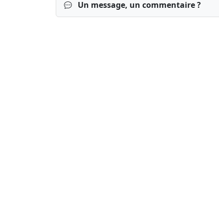
Un message, un commentaire ?
Connexion
S’inscrire
mot de passe o