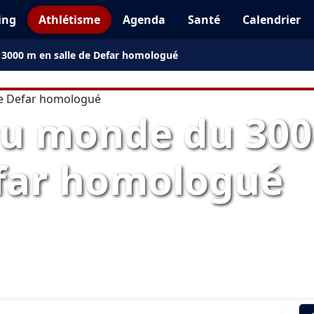
ing
Athlétisme
Agenda
Santé
Calendrier
 3000 m en salle de Defar homologué
du monde du 30
efar homologué