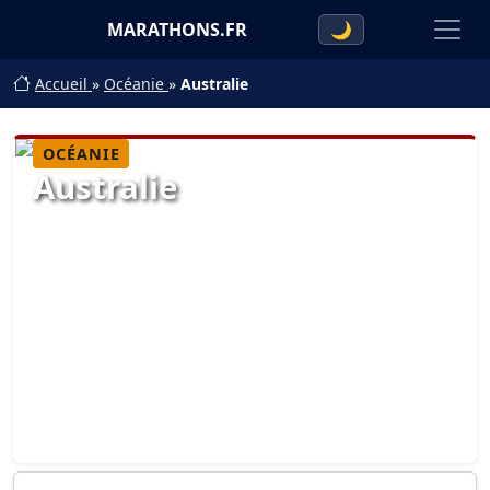
MARATHONS.FR
🌙
Accueil
»
Océanie
»
Australie
OCÉANIE
Australie