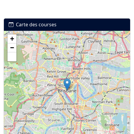
Carte des courses
+
Connexion
S’inscrire
mot de passe oublié ?
−