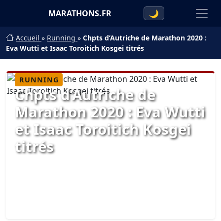
MARATHONS.FR
🌙
Accueil
»
Running
»
Chpts d’Autriche de Marathon 2020 :
Eva Wutti et Isaac Toroitich Kosgei titrés
RUNNING
Chpts d’Autriche de
Marathon 2020 : Eva Wutti
et Isaac Toroitich Kosgei
titrés