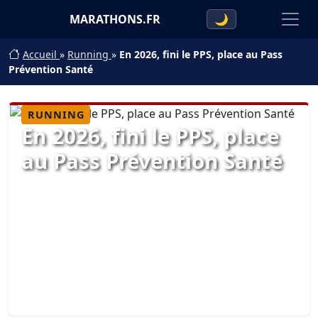
MARATHONS.FR
🌙
Accueil
»
Running
»
En 2026, fini le PPS, place au Pass
Prévention Santé
RUNNING
En 2026, fini le PPS, place
au Pass Prévention Santé