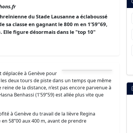
hons.fr
ahreïnienne du Stade Lausanne a éclaboussé
e sa classe en gagnant le 800 m en 1’59’’69,
 Elle figure désormais dans le "top 10"
it déplacée à Genève pour
valé les deux tours de piste dans un temps que même
reine de la distance, n’est pas encore parvenue à
asna Benhassi (1’59’’59) est allée plus vite que
ité à Genève du travail de la lièvre Regina
 en 58’’00 aux 400 m, avant de prendre