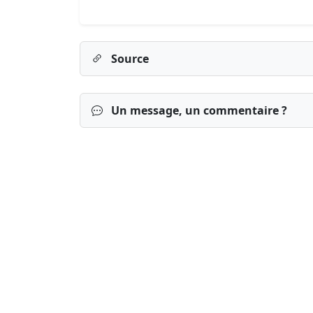
Source
Un message, un commentaire ?
Connexion
S’inscrire
mot de passe o