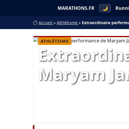
MARATHONS.FR
🌙
Runn
Accueil
»
Athlétisme
»
Extraordinaire perfor
ATHLÉTISME
Extraordin
Maryam Ja