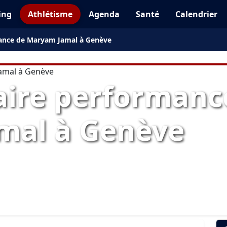
ing
Athlétisme
Agenda
Santé
Calendrier
mance de Maryam Jamal à Genève
aire performanc
mal à Genève