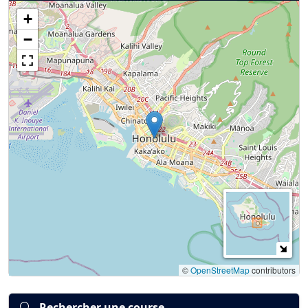
+
Connexion
S’inscrire
mot de passe oublié ?
−
©
OpenStreetMap
contributors
Rechercher une course