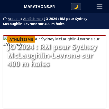
MARATHONS.FR
🌙
Accueil
»
Athlétisme
»
JO 2024 : RM pour Sydney
McLaughlin-Levrone sur 400 m haies
ATHLÉTISME
JO 2024 : RM pour Sydney
McLaughlin-Levrone sur
400 m haies