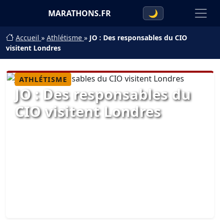
MARATHONS.FR
🌙
Accueil
»
Athlétisme
»
JO : Des responsables du CIO
visitent Londres
ATHLÉTISME
JO : Des responsables du
CIO visitent Londres