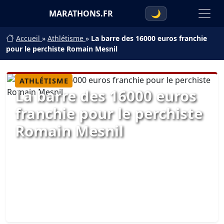
MARATHONS.FR
🌙
Accueil
»
Athlétisme
»
La barre des 16000 euros franchie
pour le perchiste Romain Mesnil
ATHLÉTISME
La barre des 16000 euros
franchie pour le perchiste
Romain Mesnil