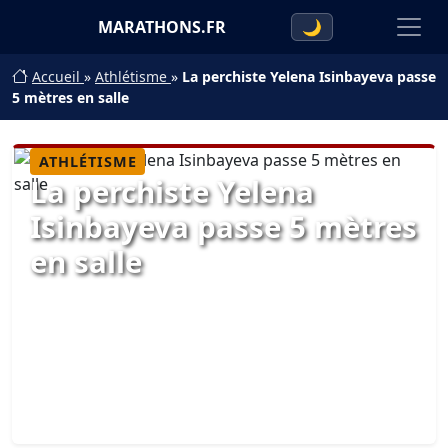
MARATHONS.FR
🌙
Accueil
»
Athlétisme
»
La perchiste Yelena Isinbayeva passe
5 mètres en salle
ATHLÉTISME
La perchiste Yelena
Isinbayeva passe 5 mètres
en salle