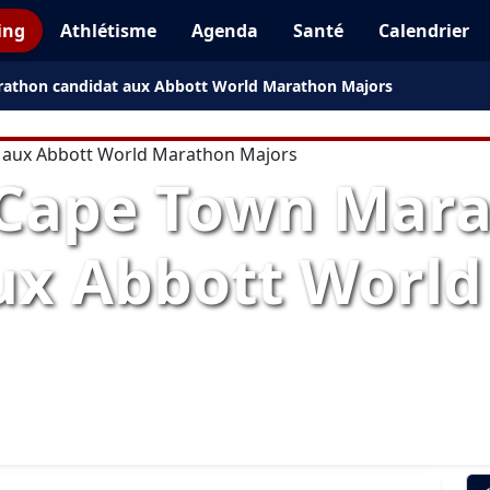
ing
Athlétisme
Agenda
Santé
Calendrier
athon candidat aux Abbott World Marathon Majors
 Cape Town Mar
ux Abbott Worl