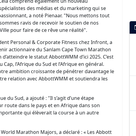
. Cela comprend également un nouveau
 spécialistes des médias et du marketing qui se
passionnant, a noté Pienaar. "Nous mettons tout
 sommes ravis de recevoir le soutien de nos
ille pour faire de ce rêve une réalité".
ent Personal & Corporate Fitness chez Infront, a
enir actionnaire du Sanlam Cape Town Marathon
 d’atteindre le statut AbbottWMM d’ici 2025. C’est
 Cap, l’Afrique du Sud et l’Afrique en général.
notre ambition croissante de pénétrer davantage le
notre relation avec AbbottWMM et soutiendra les
e du Sud, a ajouté : "Il s’agit d’une étape
ur route dans le pays et en Afrique dans son
portante qui élèverait la course à un autre
 World Marathon Majors, a déclaré : « Les Abbott