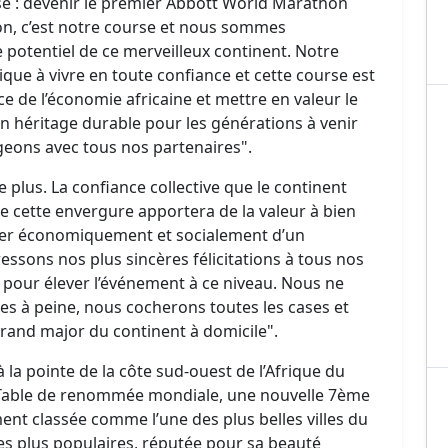
se : devenir le premier Abbott World Marathon
son, c’est notre course et nous sommes
 potentiel de ce merveilleux continent. Notre
frique à vivre en toute confiance et cette course est
ce de l’économie africaine et mettre en valeur le
un héritage durable pour les générations à venir
geons avec tous nos partenaires".
plus. La confiance collective que le continent
 cette envergure apportera de la valeur à bien
ier économiquement et socialement d’un
sons nos plus sincères félicitations à tous nos
e pour élever l’événement à ce niveau. Nous ne
es à peine, nous cocherons toutes les cases et
grand major du continent à domicile".
 la pointe de la côte sud-ouest de l’Afrique du
 Table de renommée mondiale, une nouvelle 7ème
ment classée comme l’une des plus belles villes du
es plus populaires, réputée pour sa beauté