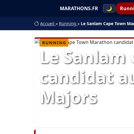
MARATHONS.FR
🌙
Runn
Accueil
»
Running
»
Le Sanlam Cape Town Mar
RUNNING
Le Sanlam
candidat a
Majors