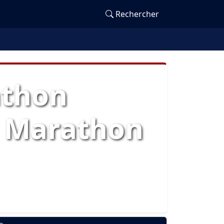
Rechercher
athon
d Marathon