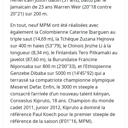
l’Américain Justin Gatlin (31 ans), battu par le
Jamaïcain de 23 ans Warren Weir (20"18 contre
20"21) sur 200 m.
En tout, neuf MPM ont été réalisées avec
également la Colombienne Caterine Ibarguen au
triple saut (14,69 m), la Tchèque Zuzana Hejnova
sur 400 m haies (53"79), le Chinois Jinzhe Li à la
longueur (8,34 m), le Finlandais Tero Pitkamaki au
javelot (87,60 m), la Burundaise Francine
Niyonsaba sur 800 m (2’00"33), et l’Ethiopienne
Genzebe Dibaba sur 5000 m (14’45"92) qui a
terrassé sa compatriote championne olympique
Meseret Defar. Enfin, le 3000 m steeple a
consacré l’arrivée d’un nouveau talent kényan,
Conseslus Kipruto, 18 ans. Champion du monde
cadet 2011, junior 2012, Kipruto a dominé la
référence Paul Koech pour le premier steeple de
référence de la saison (8’01"16, MPM).