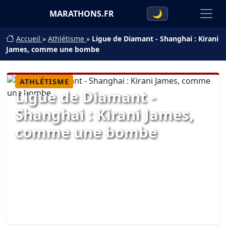
MARATHONS.FR
🌙
Accueil
»
Athlétisme
»
Ligue de Diamant - Shanghai : Kirani
James, comme une bombe
ATHLÉTISME
Ligue de Diamant -
Shanghai : Kirani James,
comme une bombe