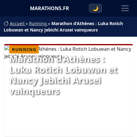
MARATHONS.FR
🌙
Accueil
»
Running
»
Marathon d’Athènes : Luka Rotich
Lobuwan et Nancy Jebichi Arusei vainqueurs
RUNNING
Marathon d’Athènes :
Luka Rotich Lobuwan et
Nancy Jebichi Arusei
vainqueurs