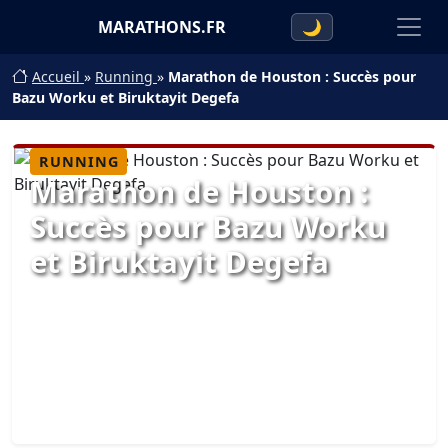
MARATHONS.FR
🌙
Accueil
»
Running
»
Marathon de Houston : Succès pour
Bazu Worku et Biruktayit Degefa
RUNNING
Marathon de Houston :
Succès pour Bazu Worku
et Biruktayit Degefa