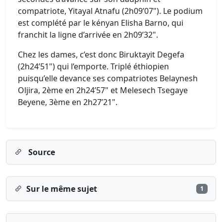
compatriote, Yitayal Atnafu (2h09’07"). Le podium
est complété par le kényan Elisha Barno, qui
franchit la ligne d’arrivée en 2h09’32".
Chez les dames, c’est donc Biruktayit Degefa
(2h24’51") qui l’emporte. Triplé éthiopien
puisqu’elle devance ses compatriotes Belaynesh
Oljira, 2ème en 2h24’57" et Melesech Tsegaye
Beyene, 3ème en 2h27’21".
Source
Sur le même sujet
1