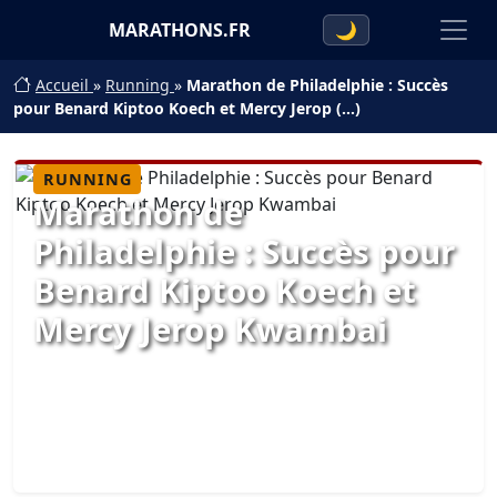
MARATHONS.FR
🌙
Accueil
»
Running
»
Marathon de Philadelphie : Succès
pour Benard Kiptoo Koech et Mercy Jerop (…)
RUNNING
Marathon de
Philadelphie : Succès pour
Benard Kiptoo Koech et
Mercy Jerop Kwambai