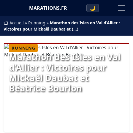
MARATHONS.FR
🌙
Accueil
»
Running
»
Marathon des Isles en Val d’Allier :
Victoires pour Mickaël Daubat et (…)
RUNNING
Marathon des Isles en Val
d’Allier : Victoires pour
Mickaël Daubat et
Béatrice Bourlon