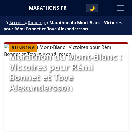
MARATHONS.FR
🌙
Accueil
»
Running
»
Marathon du Mont-Blanc : Victoires
pour Rémi Bonnet et Tove Alexandersson
RUNNING
Marathon du Mont-Blanc :
Victoires pour Rémi
Bonnet et Tove
Alexandersson