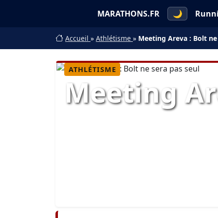
MARATHONS.FR
🌙
Runn
Accueil
»
Athlétisme
»
Meeting Areva : Bolt ne
ATHLÉTISME
Meeting Are