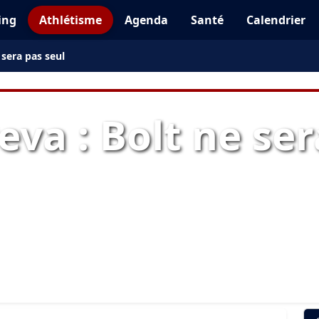
ing
Athlétisme
Agenda
Santé
Calendrier
 sera pas seul
va : Bolt ne ser