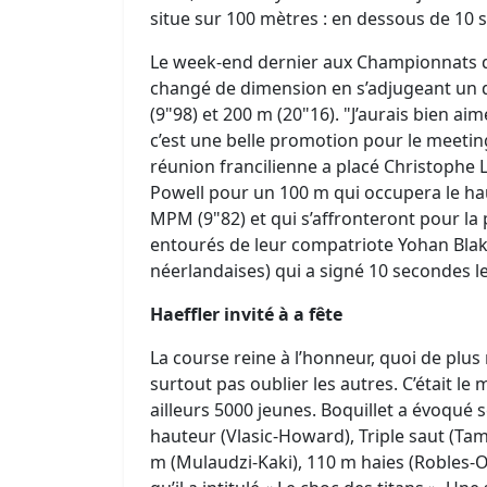
situe sur 100 mètres : en dessous de 10 
Le week-end dernier aux Championnats de
changé de dimension en s’adjugeant un d
(9"98) et 200 m (20"16). "J’aurais bien ai
c’est une belle promotion pour le meeting
réunion francilienne a placé Christophe L
Powell pour un 100 m qui occupera le haut
MPM (9"82) et qui s’affronteront pour la
entourés de leur compatriote Yohan Blake 
néerlandaises) qui a signé 10 secondes le
Haeffler invité à a fête
La course reine à l’honneur, quoi de plus 
surtout pas oublier les autres. C’était le
ailleurs 5000 jeunes. Boquillet a évoqué s
hauteur (Vlasic-Howard), Triple saut (Ta
m (Mulaudzi-Kaki), 110 m haies (Robles-O