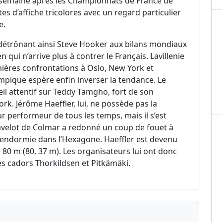
Une semaine après les Championnats de France de
s d’affiche tricolores avec un regard particulier
e.
 détrônant ainsi Steve Hooker aux bilans mondiaux
n qui n’arrive plus à contrer le Français. Lavillenie
nières confrontations à Oslo, New York et
pique espère enfin inverser la tendance. Le
l attentif sur Teddy Tamgho, fort de son
rk. Jérôme Haeffler, lui, ne possède pas la
r performeur de tous les temps, mais il s’est
javelot de Colmar a redonné un coup de fouet à
re endormie dans l’Hexagone. Haeffler est devenu
 80 m (80, 37 m). Les organisateurs lui ont donc
es cadors Thorkildsen et Pitkämäki.