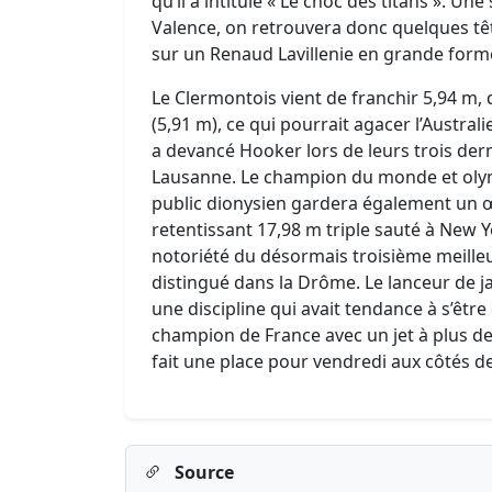
qu’il a intitulé « Le choc des titans ». 
Valence, on retrouvera donc quelques tête
sur un Renaud Lavillenie en grande form
Le Clermontois vient de franchir 5,94 m,
(5,91 m), ce qui pourrait agacer l’Australie
a devancé Hooker lors de leurs trois der
Lausanne. Le champion du monde et olym
public dionysien gardera également un œi
retentissant 17,98 m triple sauté à New Yo
notoriété du désormais troisième meilleu
distingué dans la Drôme. Le lanceur de 
une discipline qui avait tendance à s’êt
champion de France avec un jet à plus de
fait une place pour vendredi aux côtés d
Source