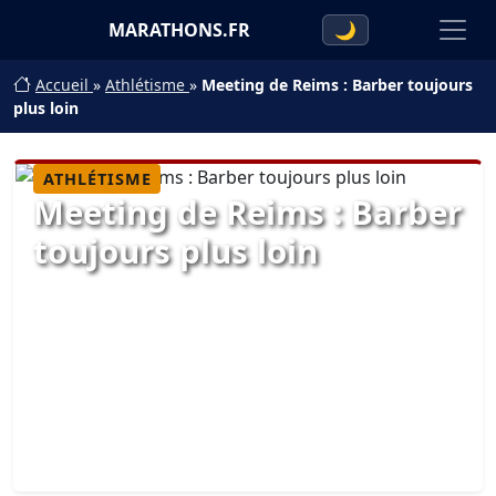
MARATHONS.FR
🌙
Accueil
»
Athlétisme
»
Meeting de Reims : Barber toujours
plus loin
ATHLÉTISME
Meeting de Reims : Barber
toujours plus loin