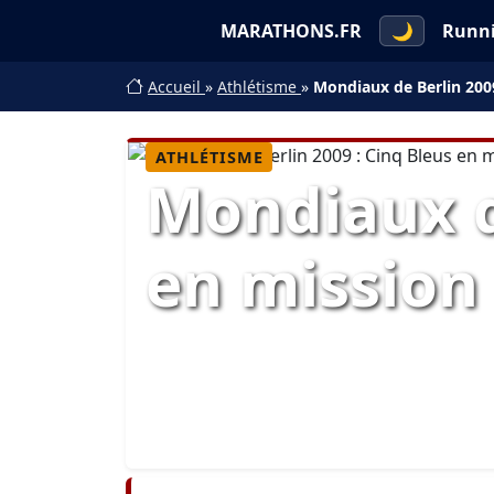
MARATHONS.FR
🌙
Runn
Accueil
»
Athlétisme
»
Mondiaux de Berlin 2009
ATHLÉTISME
Mondiaux de
en mission