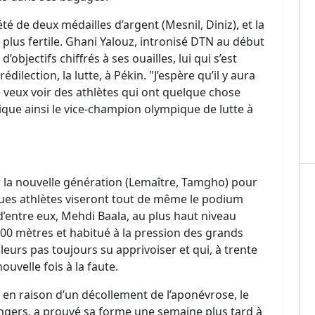
été de deux médailles d’argent (Mesnil, Diniz), et la
plus fertile. Ghani Yalouz, intronisé DTN au début
 d’objectifs chiffrés à ses ouailles, lui qui s’est
dilection, la lutte, à Pékin. "J’espère qu’il y aura
je veux voir des athlètes qui ont quelque chose
lique ainsi le vice-champion olympique de lutte à
er la nouvelle génération (Lemaître, Tamgho) pour
ques athlètes viseront tout de même le podium
’entre eux, Mehdi Baala, au plus haut niveau
00 mètres et habitué à la pression des grands
leurs pas toujours su apprivoiser et qui, à trente
ouvelle fois à la faute.
 en raison d’un décollement de l’aponévrose, le
gers, a prouvé sa forme une semaine plus tard à