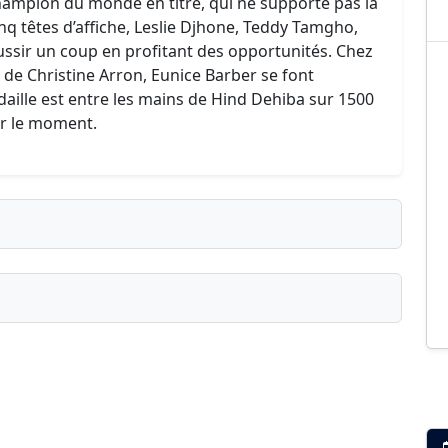
hampion du monde en titre, qui ne supporte pas la
inq têtes d’affiche, Leslie Djhone, Teddy Tamgho,
ussir un coup en profitant des opportunités. Chez
de Christine Arron, Eunice Barber se font
daille est entre les mains de Hind Dehiba sur 1500
ur le moment.