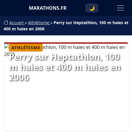
MARATHONS.FR
🌙
Accueil
»
Athlétisme
»
Perry sur Heptathlon, 100 m haies et
400 m haies en 2006
ATHLÉTISME
Perry sur Heptathlon, 100
m haies et 400 m haies en
2006