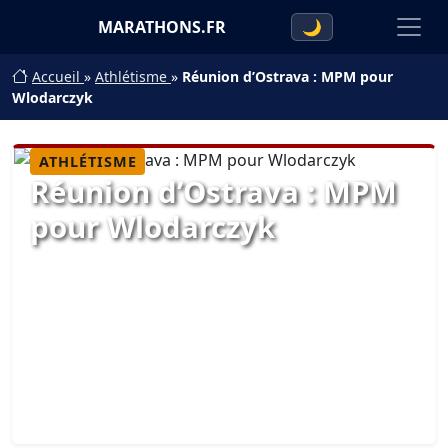
MARATHONS.FR
🌙
Accueil
»
Athlétisme
»
Réunion d’Ostrava : MPM pour
Wlodarczyk
ATHLÉTISME
Réunion d’Ostrava : MPM
pour Wlodarczyk