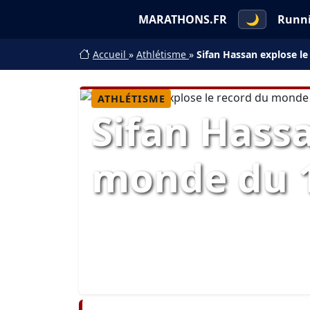
MARATHONS.FR
🌙
Runn
Accueil
»
Athlétisme
»
Sifan Hassan explose l
ATHLÉTISME
Sifan Hassa
monde du 