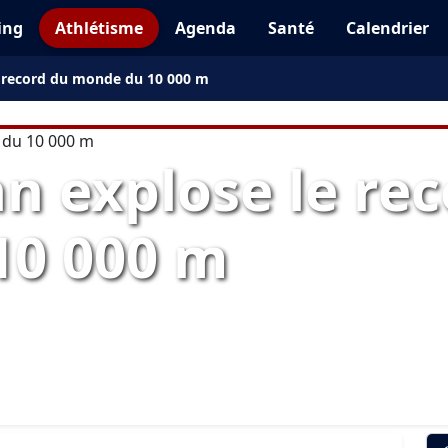
ing
Athlétisme
Agenda
Santé
Calendrier
e record du monde du 10 000 m
n explose le re
10 000 m