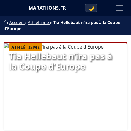
MARATHONS.FR
🌙
Accueil
»
Athlétisme
»
Tia Hellebaut n’ira pas à la Coupe
d’Europe
ATHLÉTISME
Tia Hellebaut n’ira pas à
la Coupe d’Europe