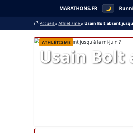
MARATHONS.FR
🌙
Runn
Accueil
»
Athlétisme
»
Usain Bolt absent jusqu’
ATHLÉTISME
Usain Bolt 