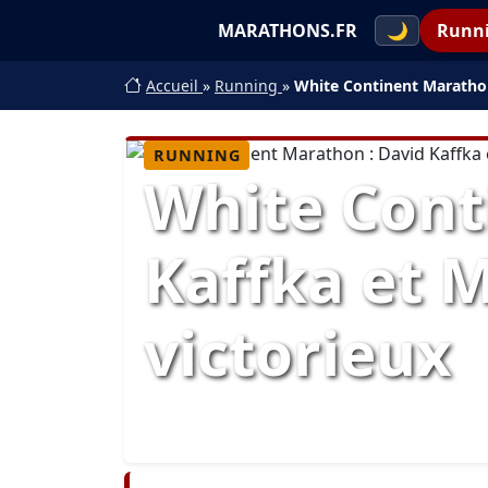
MARATHONS.FR
🌙
Runn
Accueil
»
Running
»
White Continent Marathon
RUNNING
White Cont
Kaffka et 
victorieux