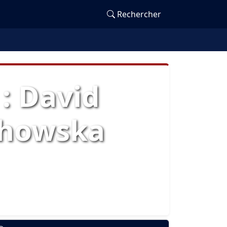
Rechercher
: David
chowska