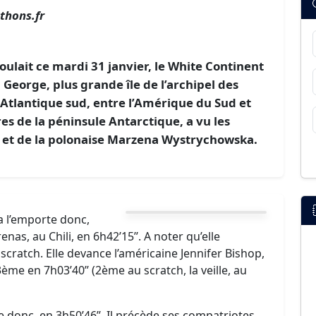
thons.fr
oulait ce mardi 31 janvier, le White Continent
g George, plus grande île de l’archipel des
 Atlantique sud, entre l’Amérique du Sud et
es de la péninsule Antarctique, a vu les
ka et de la polonaise Marzena Wystrychowska.
 l’emporte donc,
as, au Chili, en 6h42’15’’. A noter qu’elle
cratch. Elle devance l’américaine Jennifer Bishop,
ème en 7h03’40’’ (2ème au scratch, la veille, au
donc, en 3h50’46’’. Il précède ses compatriotes