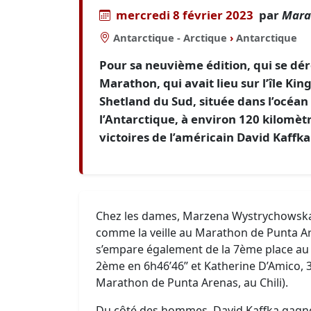
mercredi 8 février 2023
par
Mara
Antarctique - Arctique
›
Antarctique
Pour sa neuvième édition, qui se dér
Marathon, qui avait lieu sur l’île Kin
Shetland du Sud, située dans l’océan
l’Antarctique, à environ 120 kilomètr
victoires de l’américain David Kaff
Chez les dames, Marzena Wystrychowska
comme la veille au Marathon de Punta Aren
s’empare également de la 7ème place au s
2ème en 6h46’46’’ et Katherine D’Amico, 3
Marathon de Punta Arenas, au Chili).
Du côté des hommes, David Kaffka gagne 