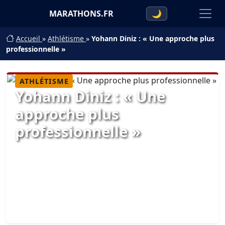
MARATHONS.FR
🌙
Accueil
»
Athlétisme
»
Yohann Diniz : « Une approche plus
professionnelle »
ATHLÉTISME
Yohann Diniz : « Une
approche plus
professionnelle »