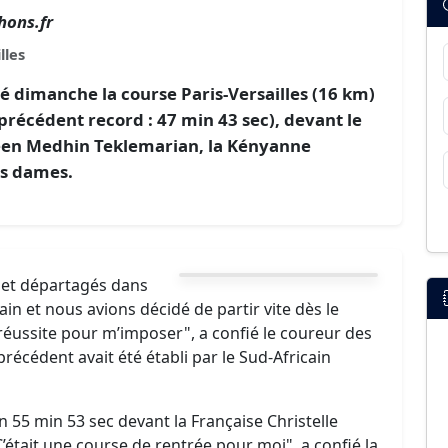
hons.fr
lles
 dimanche la course Paris-Versailles (16 km)
(précédent record : 47 min 43 sec), devant le
réen Medhin Teklemarian, la Kényanne
es dames.
t et départagés dans
pain et nous avions décidé de partir vite dès le
la réussite pour m’imposer", a confié le coureur des
récédent avait été établi par le Sud-Africain
 55 min 53 sec devant la Française Christelle
’était une course de rentrée pour moi", a confié la