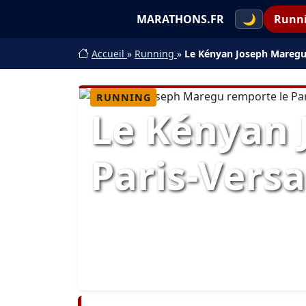
MARATHONS.FR
🌙
Runn
Accueil
»
Running
»
Le Kényan Joseph Maregu 
RUNNING
Le Kényan 
Paris-Versa