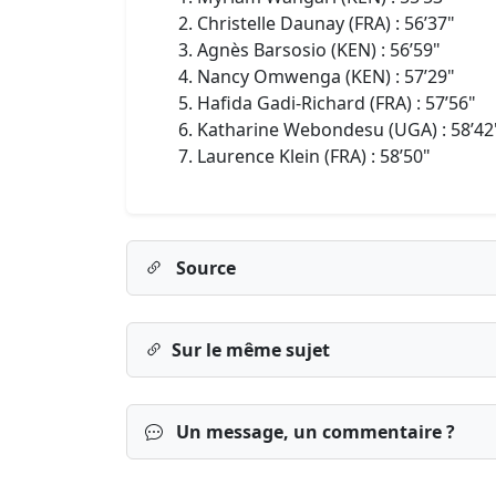
Christelle Daunay (FRA) : 56’37"
Agnès Barsosio (KEN) : 56’59"
Nancy Omwenga (KEN) : 57’29"
Hafida Gadi-Richard (FRA) : 57’56"
Katharine Webondesu (UGA) : 58’42
Laurence Klein (FRA) : 58’50"
Source
Sur le même sujet
Un message, un commentaire ?