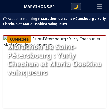
MARATHONS.FR
🌙
Accueil
»
Running
»
Marathon de Saint-Pétersbourg : Yuriy
Chechun et Maria Osokina vainqueurs
RUNNING
Marathon de Saint-
Pétersbourg : Yuriy
Chechun et Maria Osokina
vainqueurs