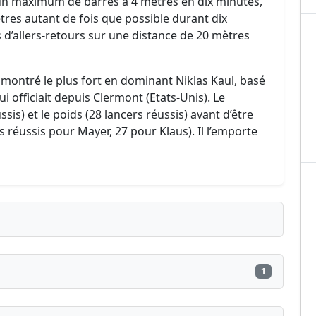
 un maximum de barres à 4 mètres en dix minutes,
ètres autant de fois que possible durant dix
s d’allers-retours sur une distance de 20 mètres
t montré le plus fort en dominant Niklas Kaul, basé
i officiait depuis Clermont (Etats-Unis). Le
sis) et le poids (28 lancers réussis) avant d’être
s réussis pour Mayer, 27 pour Klaus). Il l’emporte
1