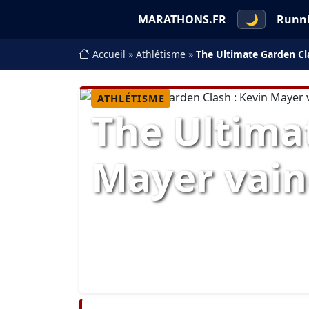
MARATHONS.FR
🌙
Runn
Accueil
»
Athlétisme
»
The Ultimate Garden Cl
ATHLÉTISME
The Ultima
Mayer vai