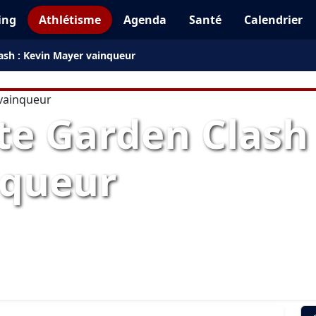
ing
Athlétisme
Agenda
Santé
Calendrier
ash : Kevin Mayer vainqueur
te Garden Clash 
nqueur