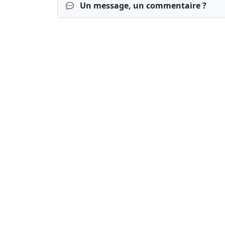
Un message, un commentaire ?
Connexion
S’inscrire
mot de passe o